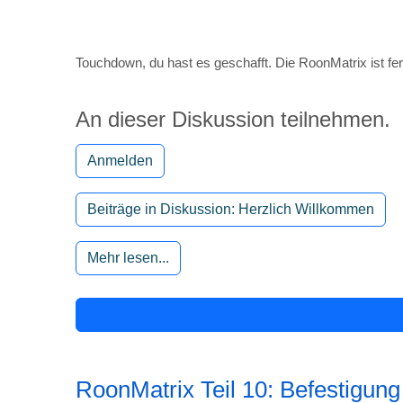
An dieser Diskussion teilnehmen.
Anmelden
Beiträge in Diskussion: Herzlich Willkommen
Mehr lesen...
RoonMatrix Teil 10: Befestigung
admin
Kategorie:
Roonmatrix
Lesezeit: 1 
Der Aufbau der RoonMatrix ist geschafft. Aber irgendwi