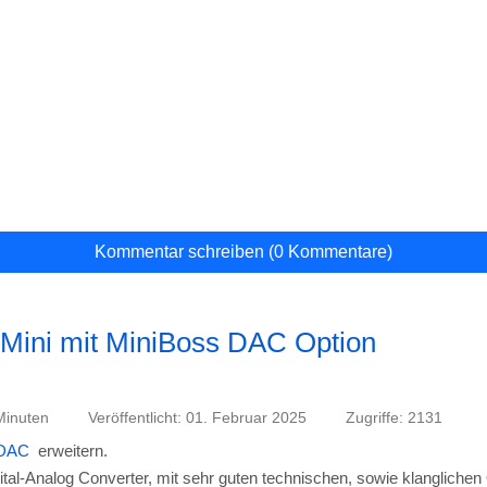
Minuten
Veröffentlicht: 01. Februar 2025
Zugriffe: 2131
 DAC
erweitern.
ital-Analog Converter, mit sehr guten technischen, sowie klanglichen 
t werden muss, passt dieser nicht mehr in das U-Profil.
riante gebaut - mit eigenem Gehäuse für CPU-Board und DAC, kombini
ul, welches über einen magnetischen Kontaktverbinder aneinander gek
für das Mini-Modul vorbereitet, und es wurden für die Verbindung d
m MiniBoss DAC belegt werden, so dass das reibungslos funktioniere
nschluss beliebiger Verstärker, Aktivboxen, oder Kopfhörer.
udio Device erkannt. So kann die Musikausgabe direkt von Roon au
ert werden!
Raspberry Zero 2W: