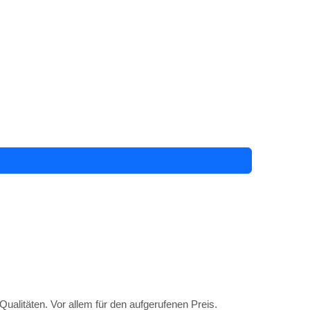
Qualitäten. Vor allem für den aufgerufenen Preis.
ert mit einer kleineren LED-Matrix aus 9 Modulen.
oppelt wird. Genial, oder?
er LED-Matrix und der Tasterplatine zum CPU-Board von
n kann.
f den DAC der RoonMatrix erfolgen, und mit den