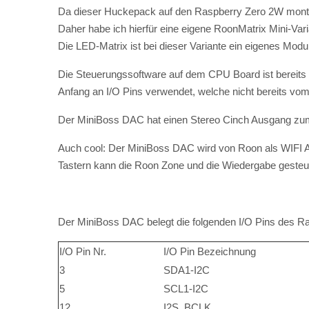
I/O Pin Nr.
I/O Pin Bezeichnung
3
SDA1-I2C
5
SCL1-I2C
12
I2S_BCLK
31
GPIO6 / DMUTE
35
I2S_LRCLK
40
I2S_DOUT
Verwendete I/O Pins des BossDAC (blau hervorgehobe
Übersicht über die beiden Module des RoonMatrix Mini.