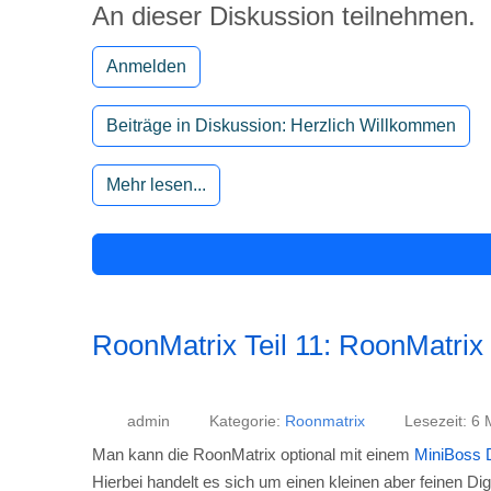
admin
Kategorie:
Roonmatrix
Lesezeit: 6 
Man kann die RoonMatrix optional mit einem
MiniBoss
Hierbei handelt es sich um einen kleinen aber feinen Dig
Da dieser Huckepack auf den Raspberry Zero 2W montier
Daher habe ich hierfür eine eigene RoonMatrix Mini-Va
Die LED-Matrix ist bei dieser Variante ein eigenes Mod
Die Steuerungssoftware auf dem CPU Board ist bereits 
Anfang an I/O Pins verwendet, welche nicht bereits vo
Der MiniBoss DAC hat einen Stereo Cinch Ausgang zum A
Auch cool: Der MiniBoss DAC wird von Roon als WIFI A
Tastern kann die Roon Zone und die Wiedergabe gesteu
Der MiniBoss DAC belegt die folgenden I/O Pins des 