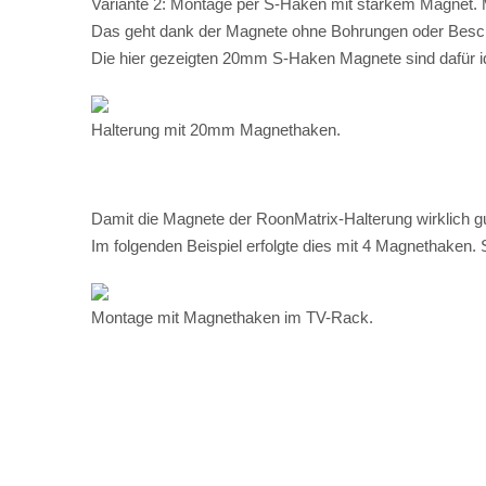
An dieser Diskussion teilnehmen.
Anmelden
Beiträge in Diskussion: Herzlich Willkommen
Mehr lesen...
RoonMatrix Teil 11: RoonMatrix