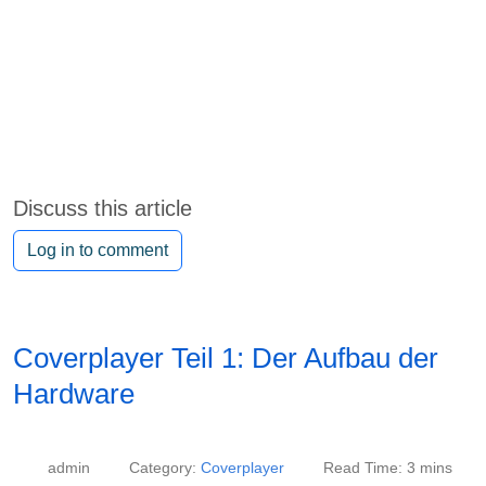
Discuss this article
Log in to comment
Coverplayer Teil 1: Der Aufbau der
Hardware
admin
Category:
Coverplayer
Read Time: 3 mins
Published: 15 July 2025
Hits: 1478
Der Aufbau
Der Aufbau ist ziemlich einfach. Die folgenden Bilder zeigen den
Aufbau im Detail.