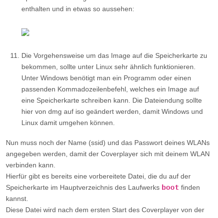
Die Vorgehensweise um das Image auf die Speicherkarte zu
bekommen, sollte
unter Linux sehr ähnlich
funktionieren.
Unter Windows
benötigt man ein Programm oder einen
passenden Kommadozeilenbefehl, welches ein Image auf
eine Speicherkarte schreiben kann. Die Dateiendung sollte
hier von dmg auf iso geändert werden, damit Windows und
Linux damit umgehen können.
Nun muss noch der Name (ssid) und das Passwort deines WLANs
angegeben werden, damit der Coverplayer sich mit deinem WLAN
verbinden kann.
Hierfür gibt es bereits eine vorbereitete Datei, die du auf der
boot
Speicherkarte im Hauptverzeichnis des Laufwerks
finden
kannst.
Diese Datei wird nach dem ersten Start des Coverplayer von der
Speicherkarte automatisch in ein anderes Verzeichnis verschoben.
Für mögliche nachfolgende Änderungen am WLAN Namen, oder
des Passwortes, musst du daher die Datei
wpa_supplicant.conf
boot
im Hauptverzeichnis von
neu
anlegen.