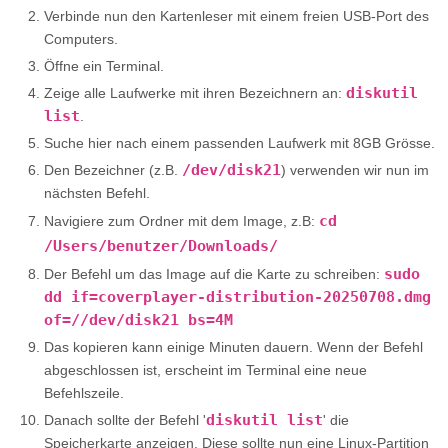
list
.
Suche hier nach einem passenden Laufwerk mit 8GB Grösse.
/dev/disk21
Den Bezeichner (z.B.
) verwenden wir nun im
nächsten Befehl.
cd
Navigiere zum Ordner mit dem Image, z.B:
/Users/
benutzer
/Downloads/
sudo
Der Befehl um das Image auf die Karte zu schreiben:
dd if=coverplayer-distribution-20250708.dmg
of=//dev/disk21 bs=4M
Das kopieren kann einige Minuten dauern. Wenn der Befehl
abgeschlossen ist, erscheint im Terminal eine neue
Befehlszeile.
diskutil list
Danach sollte der Befehl '
' die
Speicherkarte anzeigen. Diese sollte nun eine Linux-Partition
enthalten und in etwas so aussehen: