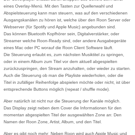
Das können Bluetooth Kopfhörer sein, Digitalverstärker, oder
Streamer welche Roon-Ready sind, oder andere Ausgabegeräte
eines Mac oder PC worauf die Roon Client Software läuft.
Die Steuerung erlaubt es, zum nächsten Musiktitel zu springen,
oder in einem Album zum Titel vor dem aktuell abgespielten
zurückzuspringen, den Stream anzuhalten, oder wieder zu starten.
Auch die Steuerung ob man die Playliste wiederholen, oder die
Titel in zufälliger Reihenfolge abspielen möchte oder nicht, ist über
entsprechende Buttons möglich (repeat / shuffle mode).
Aber natürlich ist nicht nur die Steuerung der Kanäle möglich.
Das Display zeigt neben dem Cover die Informationen für den
momentan abgespielten Titel der ausgewählten Zone an: Den
Namen der Roon Zone, Artist, Album, und den Titel.
Aber es gibt noch mehr: Neben Roon wird auch Apple Music und
Spotify unterstützt, so dass auch für die darüber abgespielten Titel
das Cover und die Titel-Informationen angezeigt werden können.
Diese lassen sich ebenfalls über Tasten für die
Wiedergabefunktionen steuern. Das geht aber nicht Out-of-the