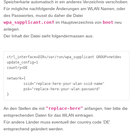
Der Inhalt der Datei sieht folgendermassen aus:
ctrl_interface=DIR=/var/run/wpa_supplicant GROUP=netdev
update_config=1
country=DE
network={
        ssid="replace-here-your-wlan-ssid-name"
        psk="replace-here-your-wlan-password"
}
"replace-here"
An den Stellen die mit
anfangen, hier bitte die
entsprechenden Daten für das WLAN eintragen.
Für andere Länder muss eventuell der country code 'DE'
entsprechend geändert werden.
Danach die Datei
wpa_supplicant.conf
auf der Speicherkarte im
Hauptverzeichnis der SD-Karte speichern.