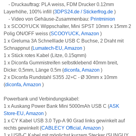
Polig ON/OFF weiss (
SCOOYUCK, Amazon
)
1 x Greluma 3A Schnelllade USB C Buchse, 2 Draht mit
Schnappnut (
Lumatech-EU, Amazon
)
1 x Stück rotes Kabel (Litze, 0.15qmm)
1 x Diconfa Gummistreifen selbstklebend 40mm breit,
Dicke: 0,5mm, Länge 0.5m (
diconfa, Amazon
)
2 x Diconfa Rundstahl S355 J2+C - Ø 30mm x 10mm
(
diconfa, Amazon
)
Powerbank und Verbindungskabel:
1 x Auskang Power Bank Mini 5000mAh USB C (
ASK
Store-EU, Amazon
)
1 x CY Kabel USB 3.0 Typ-A 90 Grad links gewinkelt auf
rechts gewinkelt (
CABLECY Official, Amazon
)
1 x USB-C Kabel mit möglichst kurzem Stecker (SUNGUY
USB C auf USB C Kabel 0.3M) (
SUNGUY Direct DE,
Amazon
)
Schrumpfschlauch
Heissluftfön, Feuerzeug oder Kerzenenanzünder