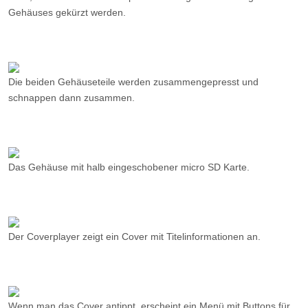
Die beiden Gehäuseteile werden zusammengepresst und
schnappen dann zusammen.
Das Gehäuse mit halb eingeschobener micro SD Karte.
Der Coverplayer zeigt ein Cover mit Titelinformationen an.
Wenn man das Cover antippt, erscheint ein Menü mit Buttons für
Zonenauswahl und Abspielsteuerung sowie Spielzeit-Info.
Optionale Powerbank