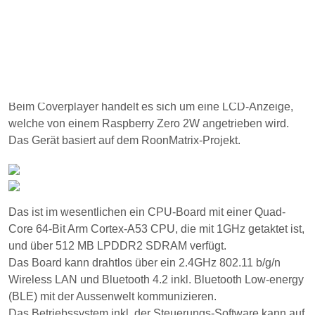
Beim Coverplayer handelt es sich um eine LCD-Anzeige,
welche von einem Raspberry Zero 2W angetrieben wird.
Das Gerät basiert auf dem RoonMatrix-Projekt.
Das ist im wesentlichen ein CPU-Board mit einer Quad-
Core 64-Bit Arm Cortex-A53 CPU, die mit 1GHz getaktet ist,
und über 512 MB LPDDR2 SDRAM verfügt.
Das Board kann drahtlos über ein 2.4GHz 802.11 b/g/n
Wireless LAN und Bluetooth 4.2 inkl. Bluetooth Low-energy
(BLE) mit der Aussenwelt kommunizieren.
Das Betriebssystem inkl. der Steuerungs-Software kann auf
eine micro-SD Karte geschrieben, und in den
entsprechenden micro-SD Slot des Boards geschoben
werden.
Das Board verfügt ausserdem über einen vielseitigen 40pin