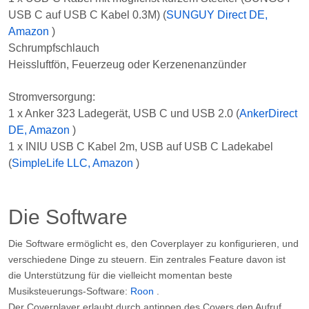
Stromversorgung:
1 x Anker 323 Ladegerät, USB C und USB 2.0 (
AnkerDirect
DE, Amazon
)
1 x INIU USB C Kabel 2m, USB auf USB C Ladekabel
(
SimpleLife LLC, Amazon
)
Die Software
Die Software ermöglicht es, den Coverplayer zu konfigurieren, und
verschiedene Dinge zu steuern. Ein zentrales Feature davon ist
die Unterstützung für die vielleicht momentan beste
Musiksteuerungs-Software:
Roon
.
Der Coverplayer erlaubt durch antippen des Covers den Aufruf
eines Overlay-Menü. Mit den Tasten zur Quellenwahl und
Abspielsteuerung kann man steuern, was auf den verschiedenen
Ausgangskanälen zu hören ist, welche über den Roon Server oder
Webserver (für Spotify und Apple Music) angebunden sind.