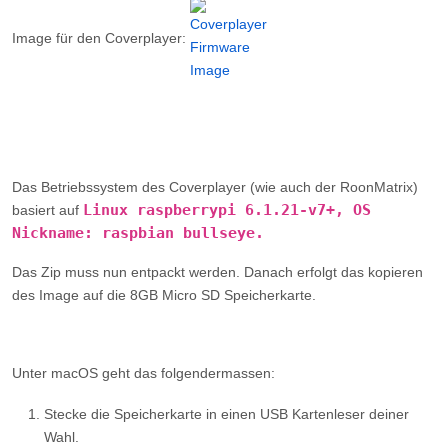
Das Betriebssystem des Coverplayer (wie auch der RoonMatrix)
Linux raspberrypi 6.1.21-v7+, OS
basiert auf
Nickname: raspbian bullseye.
Das Zip muss nun entpackt werden. Danach erfolgt das kopieren
des Image auf die 8GB Micro SD Speicherkarte.
Unter macOS
geht das folgendermassen:
Stecke die Speicherkarte in einen USB Kartenleser deiner
Wahl.
Verbinde nun den Kartenleser mit einem freien USB-Port des
Computers.
Öffne ein Terminal.
diskutil
Zeige alle Laufwerke mit ihren Bezeichnern an: