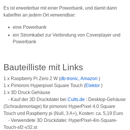
ein Stromkabel zur Verbindung von Coverplayer und
Powerbank
Bauteilliste mit Links
1 x Raspberry Pi Zero 2 W (
db-tronic, Amazon
)
1 x Pimoroni Hyperpixel Square Touch (
Elektor
)
1 x 3D Druck Gehäuse
- Kauf der 3D Druckdatei bei
Cults.de
: Desktop-Gehäuse
(Schraubmontage) für pimoroni HyperPixel 4.0 Square
Touch und Raspberry pi (Null, 3 A+), Kosten: ca. 5,19 Euro
- Verwendete 3D Druckdatei: HyperPixel-4in-Square-
Touch-sf2-v32.st
- Druckauftrag: PLA weiss, FDM Drucker 0.12mm
Layerhöhe, 100% infill (
3DPS24.de / Stickerfrog.de
)
- Video von Gehäuse-Zusammenbau:
Printminion
1 x SCOOYUCK Wippschalter, Mini SPST 10mm x 15mm 2