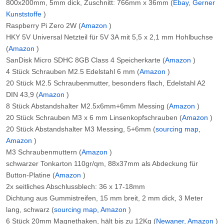
800x200mm, 5mm dick, Zuschnitt: 766mm x 36mm (
Ebay, Gerner
Kunststoffe
)
Raspberry Pi Zero 2W (
Amazon
)
HKY 5V Universal Netzteil für 5V 3A mit 5,5 x 2,1 mm Hohlbuchse
(
Amazon
)
SanDisk Micro SDHC 8GB Class 4 Speicherkarte (
Amazon
)
4 Stück Schrauben M2.5 Edelstahl 6 mm (
Amazon
)
20 Stück M2.5 Schraubenmutter, besonders flach, Edelstahl A2
DIN 43,9 (
Amazon
)
8 Stück Abstandshalter M2.5x6mm+6mm Messing (
Amazon
)
20 Stück Schrauben M3 x 6 mm Linsenkopfschrauben (
Amazon
)
20 Stück Abstandshalter M3 Messing, 5+6mm (
sourcing map,
Amazon
)
M3 Schraubenmuttern (
Amazon
)
schwarzer Tonkarton 110gr/qm, 88x37mm als Abdeckung für
Button-Platine (
Amazon
)
2x seitliches Abschlussblech: 36 x 17-18mm
Dichtung aus Gummistreifen, 15 mm breit, 2 mm dick, 3 Meter
lang, schwarz (
sourcing map, Amazon
)
6 Stück 20mm Magnethaken, hält bis zu 12Kg (
Newaner, Amazon
)