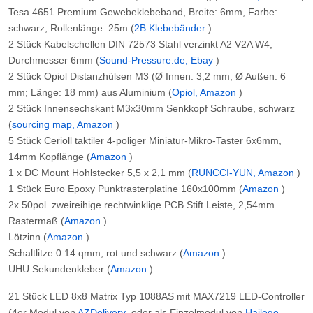
Tesa 4651 Premium Gewebeklebeband, Breite: 6mm, Farbe:
schwarz, Rollenlänge: 25m (
2B Klebebänder
)
2 Stück Kabelschellen DIN 72573 Stahl verzinkt A2 V2A W4,
Durchmesser 6mm (
Sound-Pressure.de, Ebay
)
2 Stück Opiol Distanzhülsen M3 (Ø Innen: 3,2 mm; Ø Außen: 6
mm; Länge: 18 mm) aus Aluminium (
Opiol, Amazon
)
2 Stück Innensechskant M3x30mm Senkkopf Schraube, schwarz
(
sourcing map, Amazon
)
5 Stück Cerioll taktiler 4-poliger Miniatur-Mikro-Taster 6x6mm,
14mm Kopflänge (
Amazon
)
1 x DC Mount Hohlstecker 5,5 x 2,1 mm (
RUNCCI-YUN, Amazon
)
1 Stück Euro Epoxy Punktrasterplatine 160x100mm (
Amazon
)
2x 50pol. zweireihige rechtwinklige PCB Stift Leiste, 2,54mm
Rastermaß (
Amazon
)
Lötzinn (
Amazon
)
Schaltlitze 0.14 qmm, rot und schwarz (
Amazon
)
UHU Sekundenkleber (
Amazon
)
21 Stück LED 8x8 Matrix Typ 1088AS mit MAX7219 LED-Controller
(4er Modul von
AZDelivery
oder als Einzelmodul von
Hailege
,