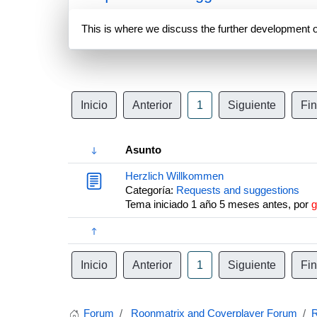
This is where we discuss the further development 
Inicio
Anterior
1
Siguiente
Fin
Asunto
Herzlich Willkommen
Categoría:
Requests and suggestions
Tema iniciado 1 año 5 meses antes, por
g
Inicio
Anterior
1
Siguiente
Fin
Forum
Roonmatrix and Coverplayer Forum
R