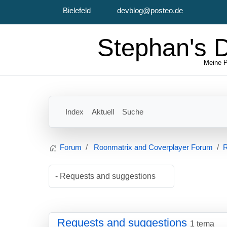
Bielefeld
devblog@posteo.de
Seleccione su idioma
Stephan's 
Meine P
Index
Aktuell
Suche
Forum
Roonmatrix and Coverplayer Forum
R
Requests and suggestions
1 tema