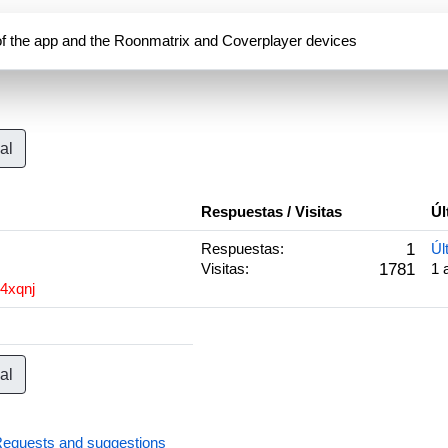
of the app and the Roonmatrix and Coverplayer devices
al
Respuestas / Visitas
Úl
Respuestas:
1
Úl
Visitas:
1781
1 
4xqnj
al
equests and suggestions