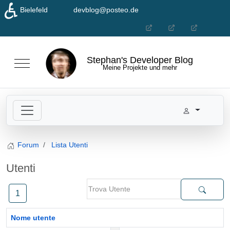
♿
Bielefeld
devblog@posteo.de
Seleziona la tua lingua
Stephan's Developer Blog
Mobile Menu Toggle
Meine Projekte und mehr
Forum
Lista Utenti
Utenti
1
Nome utente