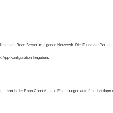
ich einen Roon Server im eigenen Netzwerk. Die IP und der Port des
x App-Konfiguration freigeben.
 man in der Roon Client App die Einstellungen aufrufen, dort dann d
nnte Zones - werden automatisch erkannt.
otify Client App auf einem Desktop Computer deiner Wahl (MacOS, Wi