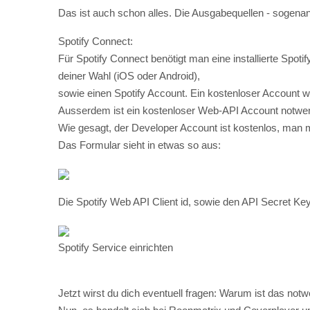
deiner Wahl (iOS oder Android),
sowie einen Spotify Account. Ein kostenloser Account wir
Ausserdem ist ein kostenloser Web-API Account notwend
Wie gesagt, der Developer Account ist kostenlos, man m
Das Formular sieht in etwas so aus:
Die Spotify Web API Client id, sowie den API Secret K
Spotify Service einrichten
Jetzt wirst du dich eventuell fragen: Warum ist das notw
Nun, es handelt sich bei Roonmatrix und Coverplayer um 
Da ist nichts verschlüsselt oder anderweitig geschützt.
machen.
Die Zugangsdaten sind individuell, daher ist man als An