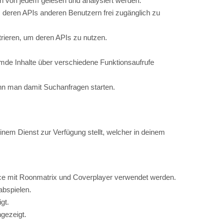
remde Inhalte über verschiedene Funktionsaufrufe
nn man damit Suchanfragen starten.
inem Dienst zur Verfügung stellt, welcher in deinem
rvice mit Roonmatrix und Coverplayer verwendet werden.
abspielen.
gt.
gezeigt.
iven Zonen nacheinander angezeigt bekommt.
nd dich einmal mit dem Gerät bei Spotify Connect per