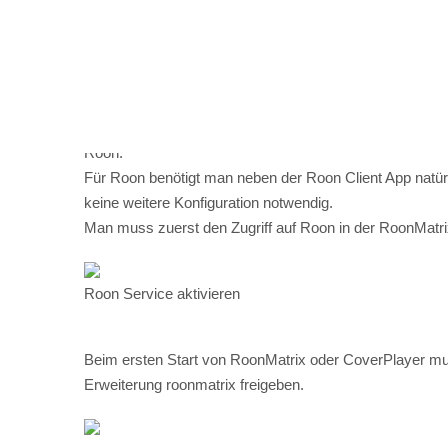
Wiedergabe.
Roon:
Für Roon benötigt man neben der Roon Client App natürl
keine weitere Konfiguration notwendig.
Man muss zuerst den Zugriff auf Roon in der RoonMatri
Roon Service aktivieren
Beim ersten Start von RoonMatrix oder CoverPlayer muss
Erweiterung roonmatrix freigeben.
Das ist auch schon alles. Die Ausgabequellen - sogena
Spotify Connect:
Für Spotify Connect benötigt man eine installierte Sp