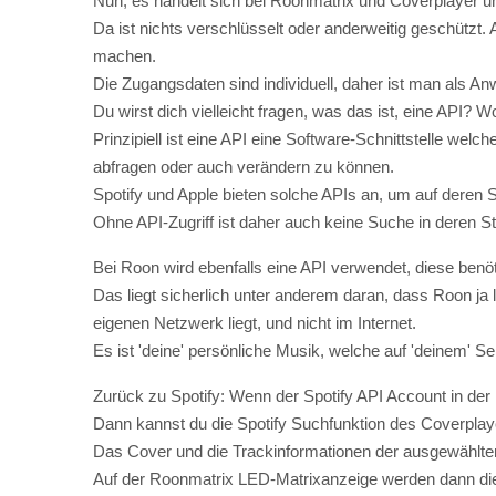
Du wirst dich vielleicht fragen, was das ist, eine API? 
Prinzipiell ist eine API eine Software-Schnittstelle we
abfragen oder auch verändern zu können.
Spotify und Apple bieten solche APIs an, um auf deren
Ohne API-Zugriff ist daher auch keine Suche in deren S
Bei Roon wird ebenfalls eine API verwendet, diese benöt
Das liegt sicherlich unter anderem daran, dass Roon ja 
eigenen Netzwerk liegt, und nicht im Internet.
Es ist 'deine' persönliche Musik, welche auf 'deinem' Ser
Zurück zu Spotify: Wenn der Spotify API Account in der
Dann kannst du die Spotify Suchfunktion des Coverplaye
Das Cover und die Trackinformationen der ausgewählt
Auf der Roonmatrix LED-Matrixanzeige werden dann die
Die Roonmatrix kombiniert dabei alle Quellen zu einem
Das kann man dann bei Bedarf mit weiteren Quellen wi
Wenn du Spotify Connect nutzen möchtest, dann musst d