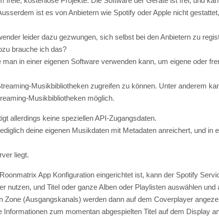
Wozu brauche ich das?
lche man in einer eigenen Software verwenden kann, um eigene oder f
 Streaming-Musikbibliotheken zugreifen zu können. Unter anderem ka
treaming-Musikbibliotheken möglich.
igt allerdings keine speziellen API-Zugangsdaten.
lediglich deine eigenen Musikdaten mit Metadaten anreichert, und in e
ver liegt.
 Roonmatrix App Konfiguration eingerichtet ist, kann der Spotify Se
r nutzen, und Titel oder ganze Alben oder Playlisten auswählen und 
en Zone (Ausgangskanals) werden dann auf dem Coverplayer angezei
 Informationen zum momentan abgespielten Titel auf dem Display an
 Ausgabestream, so dass man alle Informationen zu den derzeit akt
e Wetterdaten oder RSS Feeds anreichern.
u diese Funktion in der Roonmatrix App Konfiguration einschalten, u