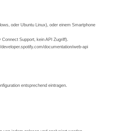
y Connect Support, kein API Zugriff).
//developer.spotify.com/documentation/web-api
figuration entsprechend eintragen.
ann von jedem gelesen und analysiert werden.
t, deren APIs anderen Benutzern frei zugänglich zu
strieren, um deren APIs zu nutzen.