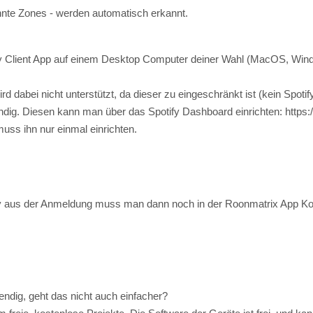
d dabei nicht unterstützt, da dieser zu eingeschränkt ist (kein Spotif
ig. Diesen kann man über das Spotify Dashboard einrichten: https:
uss ihn nur einmal einrichten.
ey aus der Anmeldung muss man dann noch in der Roonmatrix App Kon
endig, geht das nicht auch einfacher?
freie, kostenlose Projekte. Die Software der Geräte ist frei, und k
 Ausserdem ist es von Anbietern wie Spotify oder Apple nicht gestatte
wender leider dazu gezwungen, sich selbst bei den Anbietern zu regi