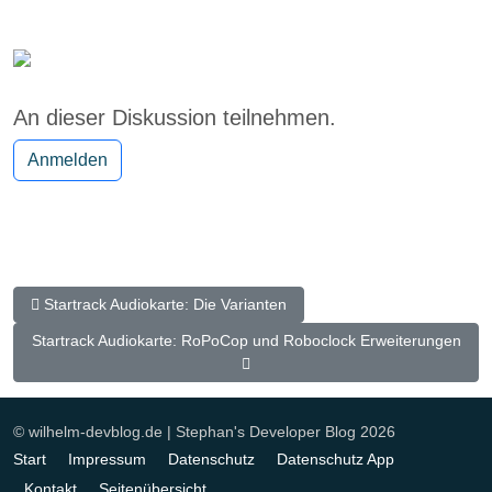
An dieser Diskussion teilnehmen.
Anmelden
Vorheriger Beitrag: Startrack Audiokarte: Die Varianten
Startrack Audiokarte: Die Varianten
Nächster Beitrag: Startrack Audiokarte: RoPoCop und Roboclock 
Startrack Audiokarte: RoPoCop und Roboclock Erweiterungen
© wilhelm-devblog.de | Stephan's Developer Blog 2026
Start
Impressum
Datenschutz
Datenschutz App
Kontakt
Seitenübersicht