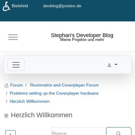
♿
Bielefeld
devblog@posteo.de
Seleziona la tua lingua
Stephan's Developer Blog
Mobile Menu Toggle
Meine Projekte und mehr
Forum
Roonmatrix and Coverplayer Forum
Problems setting up the Coverplayer hardware
Herzlich Willkommen
Herzlich Willkommen